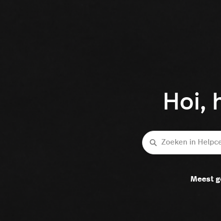
Hoi, 
Zoeken
Meest g