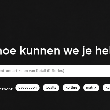
hoe kunnen we je h
cadeaubon
loyalty
korting
matrix
ka
ezocht: