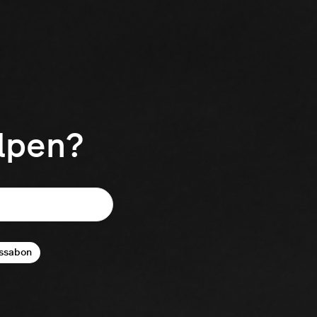
elpen?
ssabon