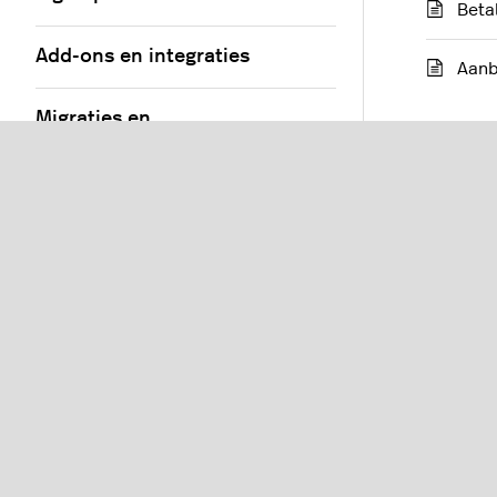
Beta
Add-ons en integraties
Aanb
Migraties en
accountwijzigingen
Cad
Bronnen
Over
Je c
Onli
Cade