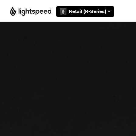
Overslaan en naar hoofdcontent gaan
Retail (R-Series)