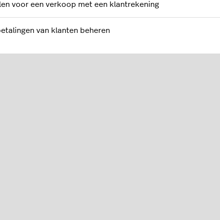
len voor een verkoop met een klantrekening
etalingen van klanten beheren
eaubonnen
 cadeaubonnen
adeauboninstellingen configureren
ne cadeaubonnen aanpassen
aubonnen maken en verkopen