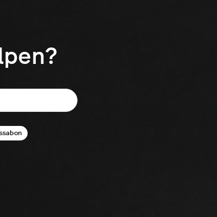
elpen?
ssabon