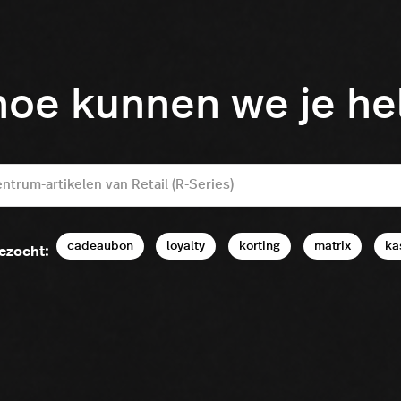
hoe kunnen we je h
cadeaubon
loyalty
korting
matrix
ka
ezocht: