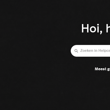
Hoi, 
Zoeken
Meest g