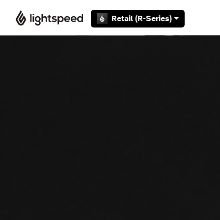
Overslaan en naar hoofdcontent gaan
Retail (R-Series)