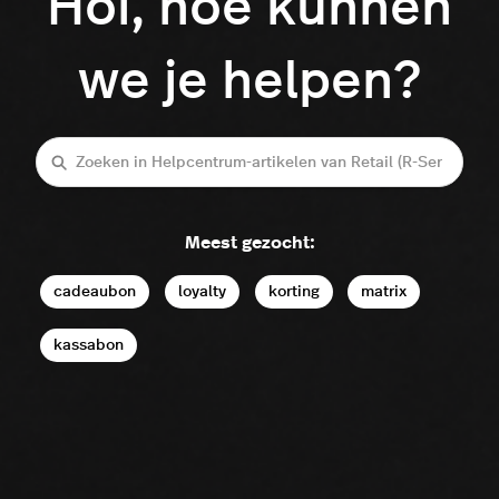
Hoi, hoe kunnen
we je helpen?
Zoeken
Meest gezocht:
cadeaubon
loyalty
korting
matrix
kassabon