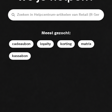
Zoeken
Meest gezocht:
cadeaubon
loyalty
korting
matrix
kassabon