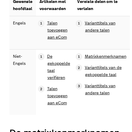
Gewenste
Artikelen met
Vereiste delen om te
hoofdtaal
voorwaarden
vertalen
Engels
Talen
Varianttitels van
toevoegen
andere talen
aan eCom
Niet-
De
Matrixkenmerknamen
Engels
gekoppelde
Varianttitels van de
taal
gekoppelde taal
verifiëren
Varianttitels van
Talen
andere talen
toevoegen
aan eCom