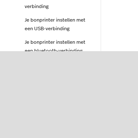
verbinding
Je bonprinter instellen met
een USB-verbinding
Je bonprinter instellen met
een bluetooth-verbinding
Probleemoplossing voor je
bonprinter
Labelprinters
Barcodescanners
Kassaladen
Customer Facing Display