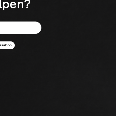
elpen?
ssabon