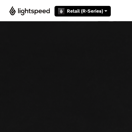
Overslaan en naar hoofdcontent gaan
Retail (R-Series)