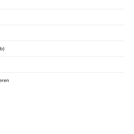
b)
eren