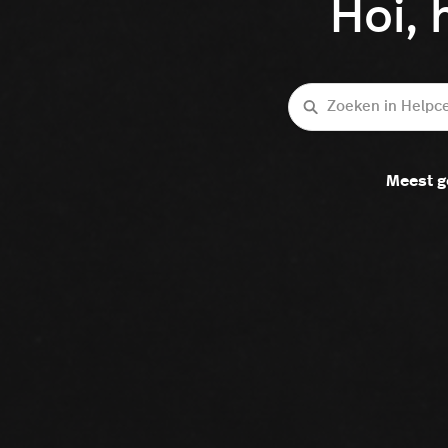
Hoi, 
Zoeken
Meest g