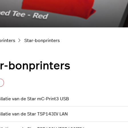
rinters
Star-bonprinters
r-bonprinters
Nog door niemand gevolgd
allatie van de Star mC-Print3 USB
allatie van de Star TSP143IV LAN