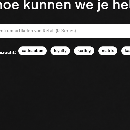
hoe kunnen we je h
cadeaubon
loyalty
korting
matrix
ka
ezocht: