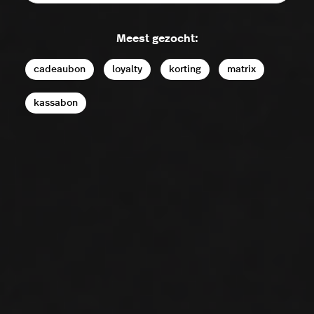
Meest gezocht:
cadeaubon
loyalty
korting
matrix
kassabon