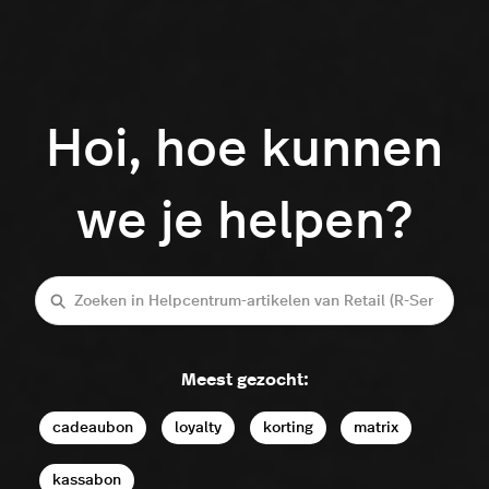
Hoi, hoe kunnen
we je helpen?
Zoeken
Meest gezocht:
cadeaubon
loyalty
korting
matrix
kassabon