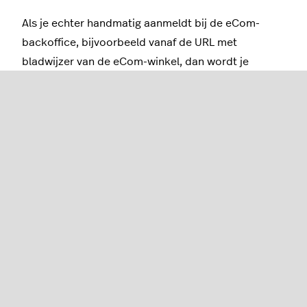
Als je echter handmatig aanmeldt bij de eCom-
backoffice, bijvoorbeeld vanaf de URL met
bladwijzer van de eCom-winkel, dan wordt je
beïnvloed door de wijzigingen die je hebt
aangebracht aan het Retail-werknemersaccount.
Als je ziet dat wijzigingen na het initiële aanmaken
niet vanaf het Retail-werknemersaccount naar het
eCom gebruikersaccount worden gepusht, dan
moet je ze in de eCom-backoffice herhalen.
Zie ons eCom-artikel
Accountinstellingen
voor
gedetailleerde instructies voor het wijzigen van de
voor-
of
achternaam
of de
e-mail
van het eCom-
gebruikersaccounts.
Zie ons eCom artikel
Wijzigen van het wachtwoord