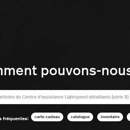
mment pouvons-nous 
carte cadeau
catalogue
inventaire
s fréquentes: