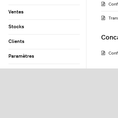
Conf
Ventes
Tran
Stocks
Conc
Clients
Conf
Paramètres
Rapports
Tyro
Commerce électronique
Trai
Vente en gros Lightspeed
Conf
Modules et intégrations
Conf