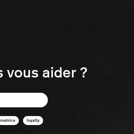
vous aider ?
matrice
loyalty