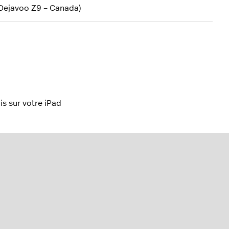
 Dejavoo Z9 – Canada)
s sur votre iPad
ni de Tyro
mo de Tyro