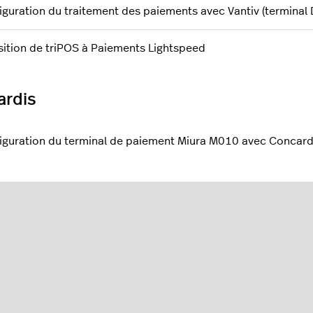
iguration du traitement des paiements avec Vantiv (terminal
sition de triPOS à Paiements Lightspeed
ardis
iguration du terminal de paiement Miura M010 avec Concardi
tement des paiements avec Tyro sur PDV détaillants
iguration du traitement des paiements avec le terminal Yoma
iguration du traitement des paiements avec le terminal Yoxi