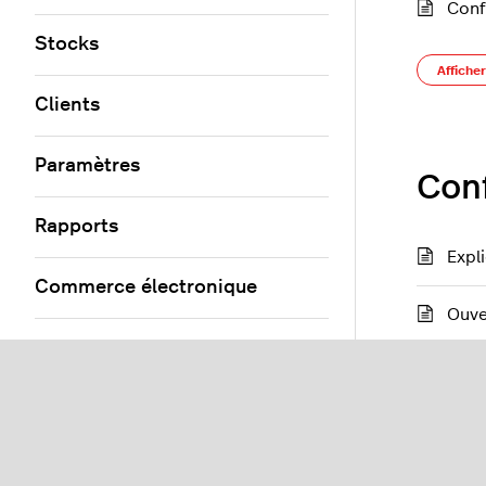
Conf
Stocks
Afficher
Clients
Paramètres
Conf
Rapports
Expl
Commerce électronique
Ouve
Vente en gros Lightspeed
Exer
Modules et intégrations
Migrations et modifications de