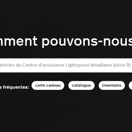
mment pouvons-nous 
carte cadeau
catalogue
inventaire
s fréquentes: