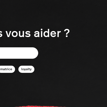
vous aider ?
matrice
loyalty