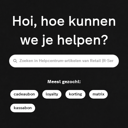
Hoi, hoe kunnen
we je helpen?
Zoeken
Meest gezocht:
cadeaubon
loyalty
korting
matrix
kassabon