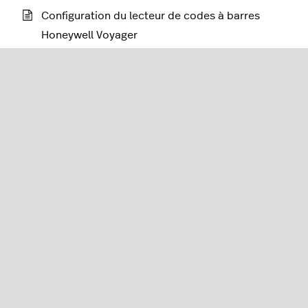
Configuration du lecteur de codes à barres
Honeywell Voyager
Affichage de l’information du lecteur de codes à
barres sur votre iPad
Dépannage des lecteurs de codes à barres
Détaillants (série R)