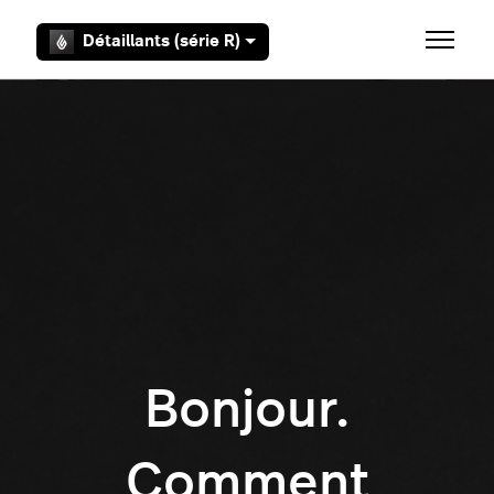
Aller au contenu principal
Détaillants (série R)
Ouvrir/F
Bonjour.
Comment