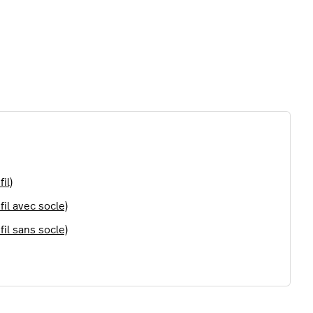
il)
il avec socle)
il sans socle)