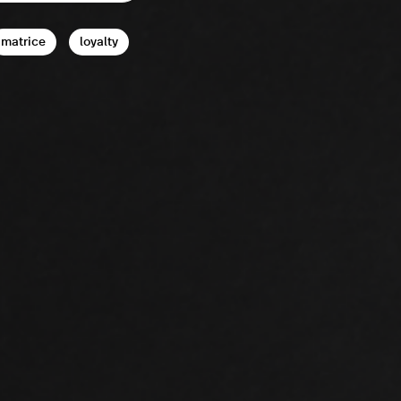
matrice
loyalty