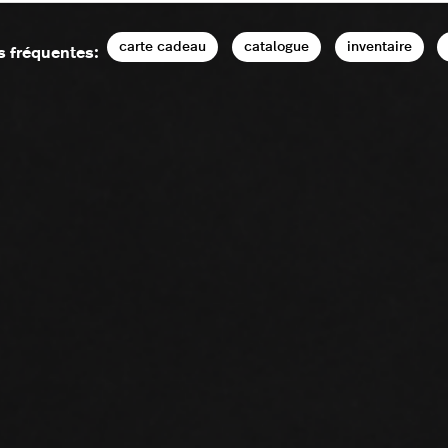
carte cadeau
catalogue
inventaire
s fréquentes: