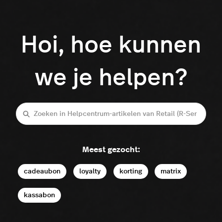
Hoi, hoe kunnen
we je helpen?
Zoeken
Meest gezocht:
cadeaubon
loyalty
korting
matrix
kassabon