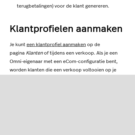
terugbetalingen) voor de klant genereren.
Klantprofielen aanmaken
Je kunt
een klantprofiel aanmaken
op de
pagina
Klanten
of tijdens een verkoop. Als je een
Omni-eigenaar met een eCom-configuratie bent,
worden klanten die een verkoop voltooien op je
eCom-pagina automatisch aan je klantendatabase
toegevoegd.
Klanttypen aanmaken
Met
klanttypen
kun je klanten indelen in specifieke
groepen, zoals Studenten, Vip's enz. Je kunt dan