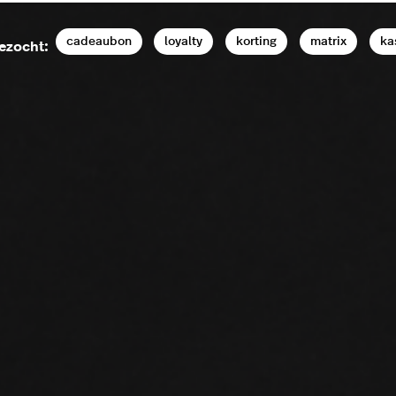
cadeaubon
loyalty
korting
matrix
ka
ezocht: