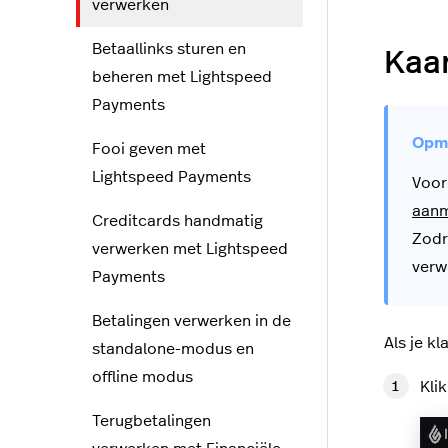
verwerken
Betaallinks sturen en
Kaa
beheren met Lightspeed
Payments
Fooi geven met
Lightspeed Payments
Voor
aanm
Creditcards handmatig
Zodr
verwerken met Lightspeed
verw
Payments
Betalingen verwerken in de
Als je k
standalone-modus en
offline modus
Kli
Terugbetalingen