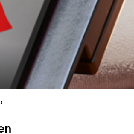
ts
en