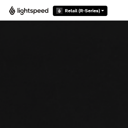
Overslaan en naar hoofdcontent gaan
Retail (R-Series)