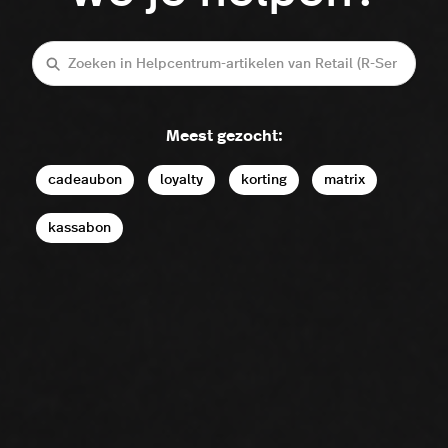
Zoeken
Meest gezocht:
cadeaubon
loyalty
korting
matrix
kassabon