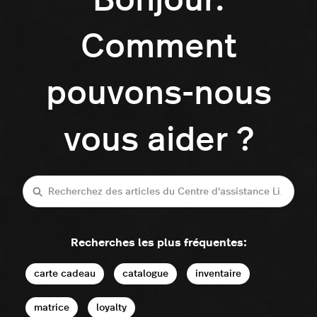
Bonjour.
Comment
pouvons-nous
vous aider ?
Recherche
Recherches les plus fréquentes:
carte cadeau
catalogue
inventaire
matrice
loyalty