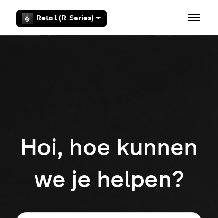
Overslaan en naar hoofdcontent gaan
Retail (R-Series)
Navigati
Hoi, hoe kunnen
we je helpen?