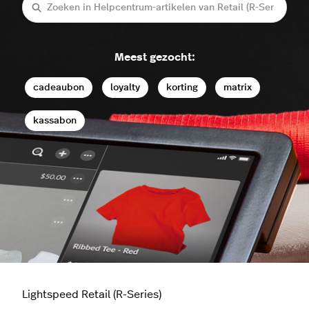
Zoeken
Meest gezocht:
cadeaubon
loyalty
korting
matrix
kassabon
Lightspeed Retail (R-Series)