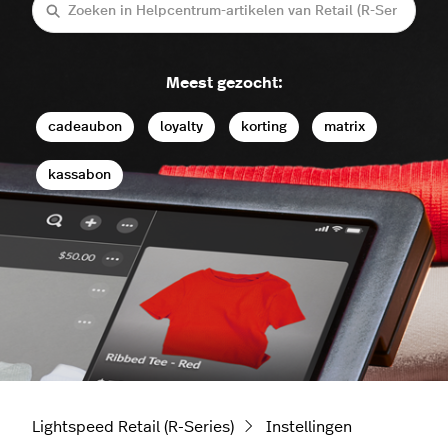
Zoeken
Meest gezocht:
cadeaubon
loyalty
korting
matrix
kassabon
Lightspeed Retail (R-Series)
Instellingen