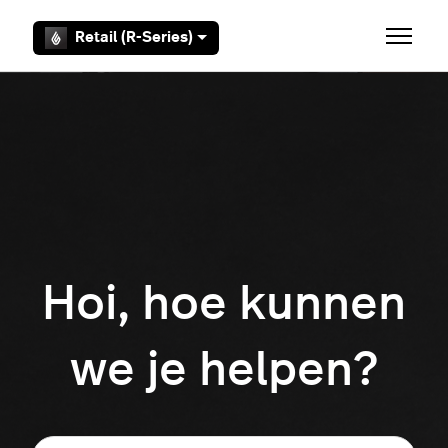
Overslaan en naar hoofdcontent gaan
Retail (R-Series)
Navigati
Hoi, hoe kunnen
we je helpen?