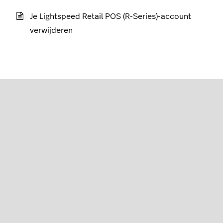
Je Lightspeed Retail POS (R-Series)-account
verwijderen
Retail (R-Series)
Nederlands
Lightspeed® 2026