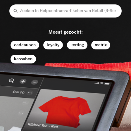
Zoeken
Meest gezocht:
cadeaubon
loyalty
korting
matrix
kassabon