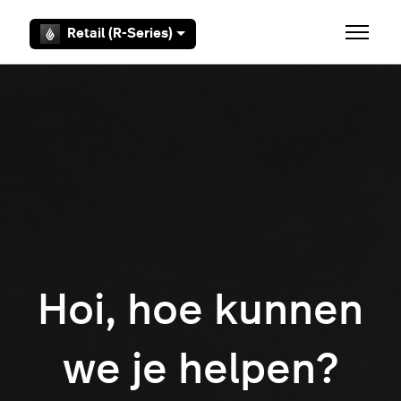
Overslaan en naar hoofdcontent gaan
Retail (R-Series)
Navigati
Hoi, hoe kunnen
we je helpen?