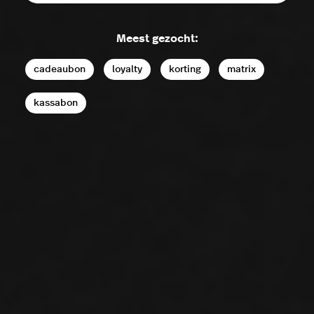
Meest gezocht:
cadeaubon
loyalty
korting
matrix
kassabon