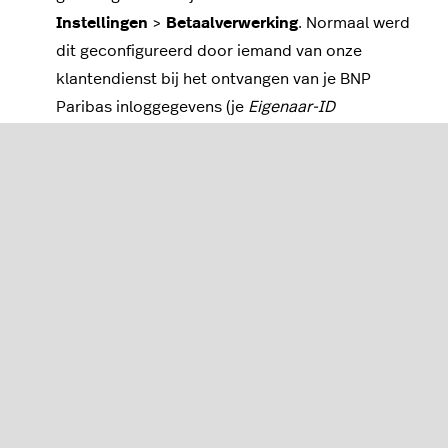
Instellingen
>
Betaalverwerking
. Normaal werd
dit geconfigureerd door iemand van onze
klantendienst bij het ontvangen van je
BNP
Paribas
inloggegevens (je
Eigenaar-ID
en
geheime code
).
Controleer dat je
locatie
werd ingesteld op
België
en je
valuta
werd ingesteld
op
EUR €
(euro)
in je Retail-account
onder
Instellingen
>
Algemene opties
. Dit zou
ook gecontroleerd moeten zijn door een
medewerker van onze klantendienst.
Als aan alle bovenstaande voorwaarden is voldaan,
kun je verder gaan naar
Stap 3
!