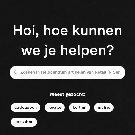
Hoi, hoe kunnen
we je helpen?
Zoeken
Meest gezocht:
cadeaubon
loyalty
korting
matrix
kassabon