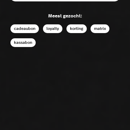
Meest gezocht:
cadeaubon
loyalty
korting
matrix
kassabon