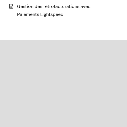
Gestion des rétrofacturations avec
Paiements Lightspeed
Détaillants (série R)
Français
Lightspeed® 2026