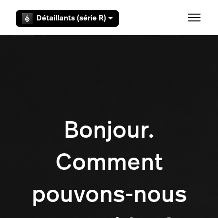
Aller au contenu principal
Détaillants (série R)
Ouvrir/F
Bonjour.
Comment
pouvons-nous