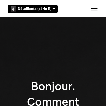
Aller au contenu principal
Détaillants (série R)
Ouvrir/F
Bonjour.
Comment