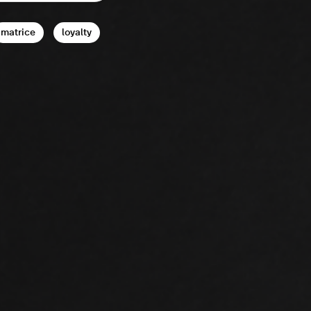
matrice
loyalty