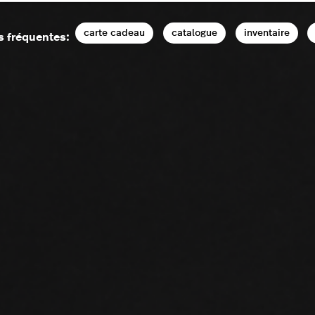
carte cadeau
catalogue
inventaire
s fréquentes: