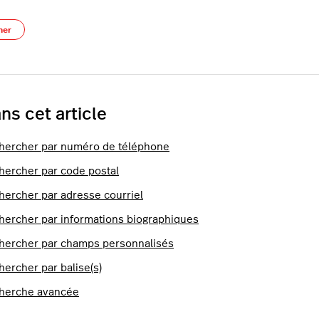
Pas encore suivi par quelqu'un
ner
ns cet article
hercher par numéro de téléphone
hercher par code postal
hercher par adresse courriel
hercher par informations biographiques
hercher par champs personnalisés
hercher par balise(s)
herche avancée