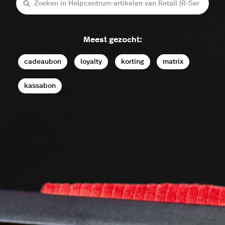
Zoeken
Meest gezocht:
cadeaubon
loyalty
korting
matrix
kassabon