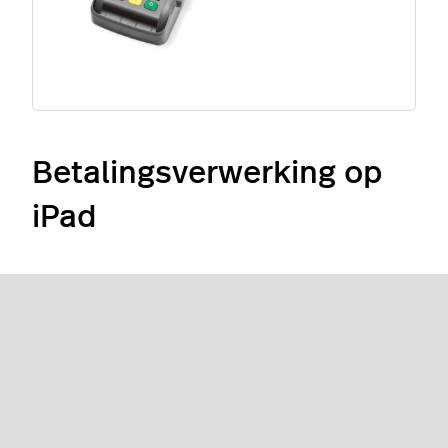
Betalingsverwerking op
iPad
Cayan (VS)
Verifone MX-915 / MX-925
480 x 272 touchscreen (MX-915) / 800 x
480 touchscreen (MX-925)