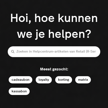
Hoi, hoe kunnen
we je helpen?
Zoeken
Meest gezocht:
cadeaubon
loyalty
korting
matrix
kassabon