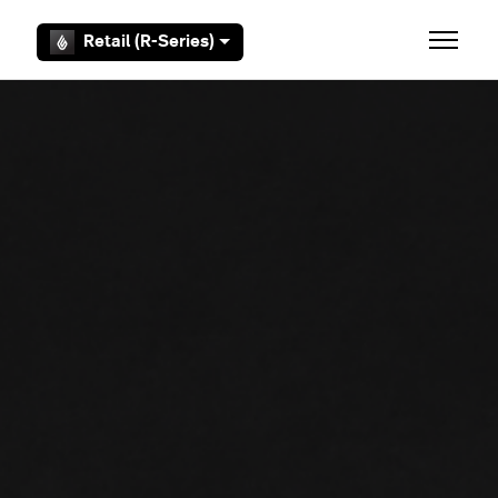
Overslaan en naar hoofdcontent gaan
Retail (R-Series)
Navigati