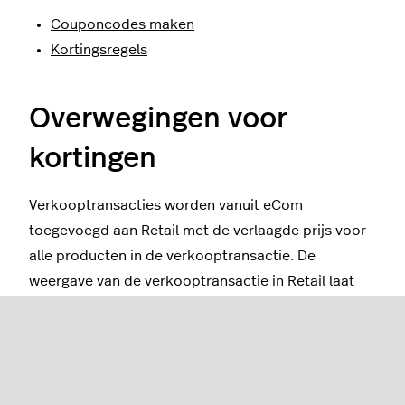
Couponcodes maken
Kortingsregels
Overwegingen voor
kortingen
Verkooptransacties worden vanuit eCom
toegevoegd aan Retail met de verlaagde prijs voor
alle producten in de verkooptransactie. De
weergave van de verkooptransactie in Retail laat
niet zien dat er een korting is toegepast. De
productprijzen zijn gewoon lager dan normaal.
Rapporten over eCom-verkooptransacties binnen
Retail laten niet zien dat er kortingen zijn