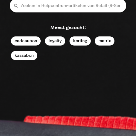
Zoeken
Meest gezocht:
cadeaubon
loyalty
korting
matrix
kassabon