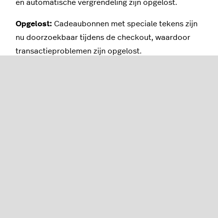
en automatische vergrendeling zijn opgelost.
Opgelost:
Cadeaubonnen met speciale tekens zijn
nu doorzoekbaar tijdens de checkout, waardoor
transactieproblemen zijn opgelost.
Opgelost:
Activerings- en transactiedata van
cadeaubonnen worden nu gelokaliseerd zodat ze
overeenkomen met de accountinstellingen op de
pagina's met cadeaubondetails en -overzichten.
Wil je de release notes
voor andere Lightspeed-
producten zien?