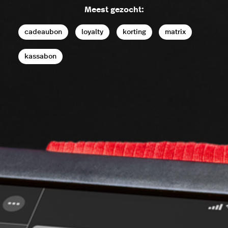
Meest gezocht:
cadeaubon
loyalty
korting
matrix
kassabon