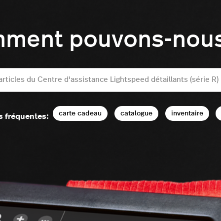
mment pouvons-nous 
carte cadeau
catalogue
inventaire
s fréquentes: