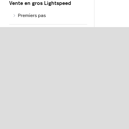
Vente en gros Lightspeed
Premiers pas
Modules et intégrations
Migrations et modifications de
compte
Ressources
Détailla