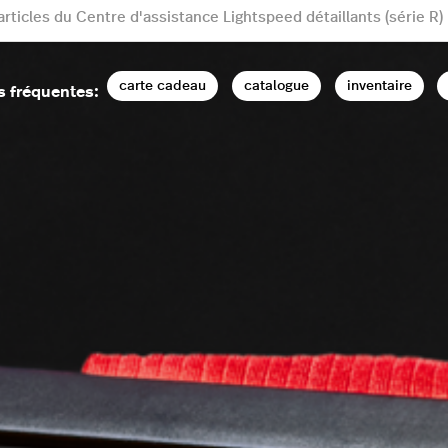
carte cadeau
catalogue
inventaire
s fréquentes: