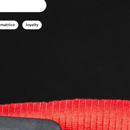
matrice
loyalty