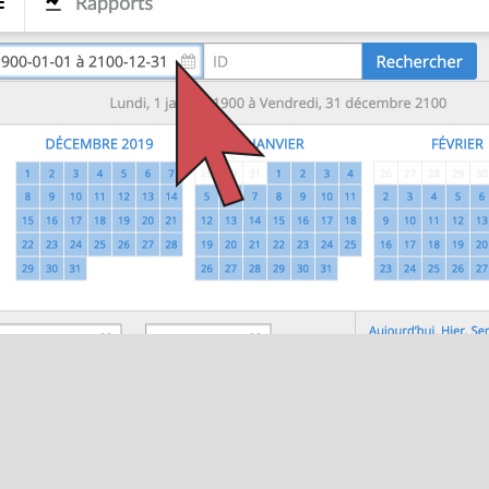
ectionnez
Frais
dans le menu déroulant du filtre
Articles/Frai