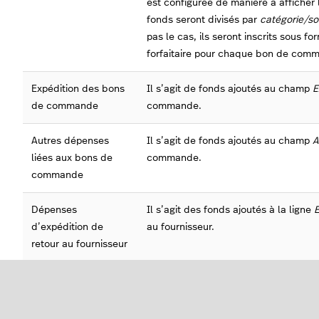
est configurée de manière à afficher
fonds seront divisés par
catégorie/so
pas le cas, ils seront inscrits sous 
forfaitaire pour chaque bon de com
Expédition des bons
Il s’agit de fonds ajoutés au champ
E
de commande
commande.
Autres dépenses
Il s’agit de fonds ajoutés au champ
A
liées aux bons de
commande.
commande
Dépenses
Il s’agit des fonds ajoutés à la ligne
E
d’expédition de
au fournisseur.
retour au fournisseur
Autres dépenses
Il s’agit des fonds ajoutés à la ligne
A
liées au retour au
fournisseur.
fournisseur