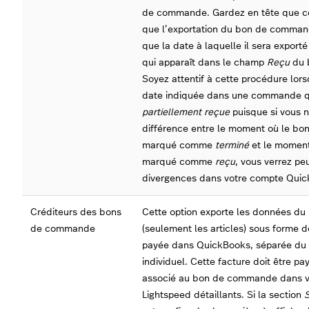
de commande. Gardez en tête que ce
que l’exportation du bon de command
que la date à laquelle il sera export
qui apparaît dans le champ
Reçu
du 
Soyez attentif à cette procédure lor
date indiquée dans une commande q
partiellement reçue
puisque si vous n
différence entre le moment où le b
marqué comme
terminé
et le moment
marqué comme
reçu
, vous verrez pe
divergences dans votre compte Qui
Créditeurs des bons
Cette option exporte les données 
de commande
(seulement les articles) sous forme d
payée dans QuickBooks, séparée d
individuel. Cette facture doit être pa
associé au bon de commande dans 
Lightspeed détaillants. Si la section