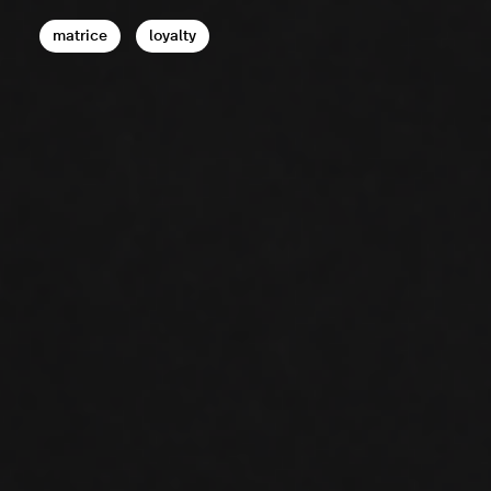
matrice
loyalty