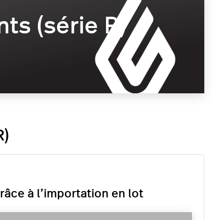
ts (série R)
R)
ce à l’importation en lot