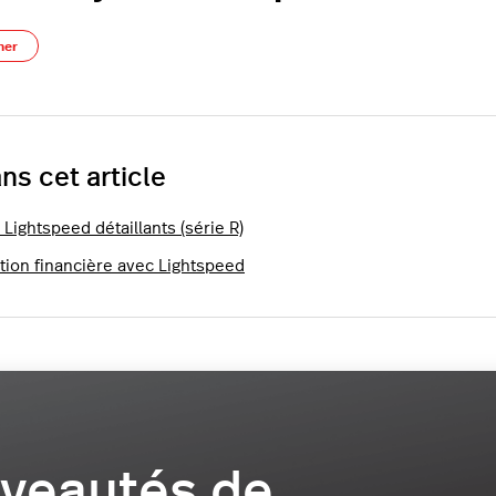
Pas encore suivi par quelqu'un
ner
ns cet article
Lightspeed détaillants (série R)
tion financière avec Lightspeed
veautés de