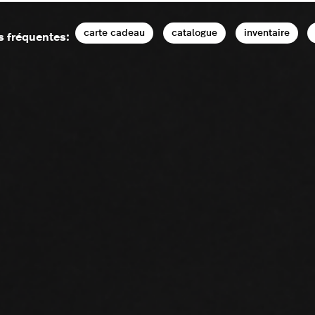
carte cadeau
catalogue
inventaire
s fréquentes: