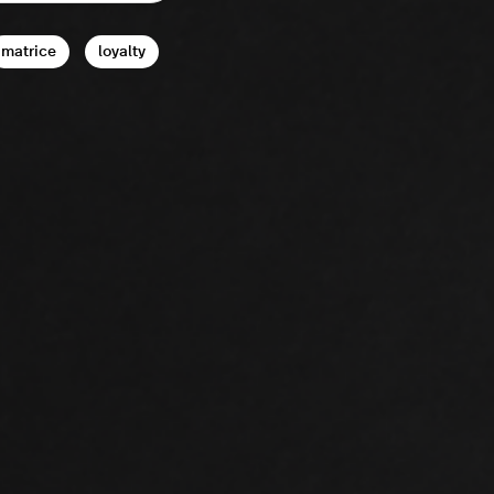
matrice
loyalty