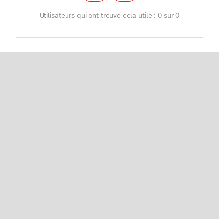
Utilisateurs qui ont trouvé cela utile : 0 sur 0
Détaillants (série R)
Français
Lightspeed® 2026